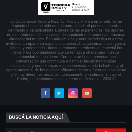
La Corporación Tercera Raíz Tv, Radio y Prensa en la web, es un
espacio el cual ha sido creado para difundir el pensamiento afro
centrando y panafricanista a través de las experiencias, los aportes
de los afrodescendientes y sus descendientes de personas africanas
alrededor del mundo. En cada emisión y nota periodistica nuestros
invitados comparte su experiencia personal, académica, investigativa,
laboral y empresarial, dando a conocer su énfasis en especial los
retos y las oportunidades que su temática ofrece para nuestra
comunidad y seguidores. Con esto se busca provocar una
conversación que contribuya a cambiar las epistemologías
colonialistas y eurocéntricas que han invisibilizando la historia y el
aporte ancestral de los pueblos africanos dentro y fuera del continente
y en las diferentes áreas del conocimiento en Latinoamérica y el
Caribe, enfocánonos especialmente en Colombia. 2024 ®
BUSCÁ LA NOTICIA AQUÍ