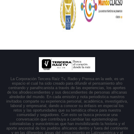
La Corporación Tercera Raíz Tv, Radio y Prensa en la web, es un
espacio el cual ha sido creado para difundir el pensamiento afro
centrando y panafricanista a través de las experiencias, los aportes
de los afrodescendientes y sus descendientes de personas africanas
alrededor del mundo. En cada emisión y nota periodistica nuestros
invitados comparte su experiencia personal, académica, investigativa,
laboral y empresarial, dando a conocer su énfasis en especial los
retos y las oportunidades que su temática ofrece para nuestra
comunidad y seguidores. Con esto se busca provocar una
conversación que contribuya a cambiar las epistemologías
colonialistas y eurocéntricas que han invisibilizando la historia y el
aporte ancestral de los pueblos africanos dentro y fuera del continente
y en las diferentes áreas del conocimiento en Latinoamérica y el