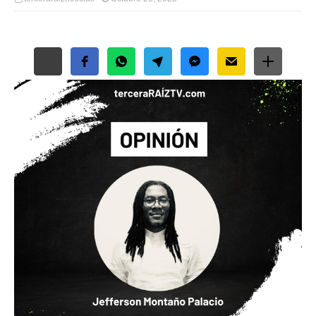
Free Social Share Buttons
Widget by Elfsight