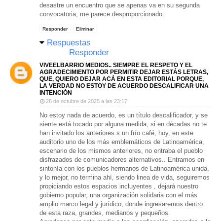
desastre un encuentro que se apenas va en su segunda
convocatoria, me parece desproporcionado.
Responder
Eliminar
Respuestas
Responder
VIVEELBARRIO MEDIOS.. SIEMPRE EL RESPETO Y EL
AGRADECIMIENTO POR PERMITIR DEJAR ESTÁS LETRAS,
QUE, QUIERO DEJAR ACÁ EN ESTA EDITORIAL PORQUE,
LA VERDAD NO ESTOY DE ACUERDO DESCALIFICAR UNA
INTENCIÓN
28 de octubre de 2025 a las 23:17
No estoy nada de acuerdo, es un título descalificador, y se
siente está tocado por alguna medida, si en décadas no te
han invitado los anteriores s un frío café, hoy, en este
auditorio uno de los más emblemáticos de Latinoamérica,
escenario de los mismos anteriores, no entraba el pueblo
disfrazados de comunicadores alternativos.. Entramos en
sintonía con los pueblos hermanos de Latinoamérica unida,
y lo mejor, no termina ahí, siendo linea de vida, seguiremos
propiciando estos espacios incluyentes , dejará nuestro
gobierno popular, una organización solidaria con el más
amplio marco legal y jurídico, donde ingresaremos dentro
de esta raza, grandes, medianos y pequeños.