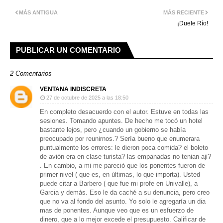
MÁS ANTIGUA
MÁS RECIENTE
¡Duele Río!
PUBLICAR UN COMENTARIO
2 Comentarios
VENTANA INDISCRETA
27 de octubre de 2025 a las 18:50
En completo desacuerdo con el autor. Estuve en todas las
sesiones. Tomando apuntes. De hecho me tocó un hotel
bastante lejos, pero ¿cuando un gobierno se había
preocupado por reunirnos.? Sería bueno que enumerara
puntualmente los errores: le dieron poca comida? el boleto
de avión era en clase turista? las empanadas no tenian aji?
. En cambio, a mi me pareció que los ponentes fueron de
primer nivel ( que es, en últimas, lo que importa). Usted
puede citar a Barbero ( que fue mi profe en Univalle), a
Garcia y demás. Eso le da caché a su denuncia, pero creo
que no va al fondo del asunto. Yo solo le agregaría un dia
mas de ponentes. Aunque veo que es un esfuerzo de
dinero, que a lo mejor excede el presupuesto. Calificar de