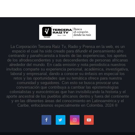
La Corporación Tercera Raíz Tv, Radio y Prensa en la web, es un
espacio el cual ha sido creado para difundir el pensamiento afro
centrando y panafricanista a través de las experiencias, los aportes
de los afrodescendientes y sus descendientes de personas africanas
alrededor del mundo. En cada emisión y nota periodistica nuestros
invitados comparte su experiencia personal, académica, investigativa,
laboral y empresarial, dando a conocer su énfasis en especial los
retos y las oportunidades que su temática ofrece para nuestra
comunidad y seguidores. Con esto se busca provocar una
conversación que contribuya a cambiar las epistemologías
colonialistas y eurocéntricas que han invisibilizando la historia y el
aporte ancestral de los pueblos africanos dentro y fuera del continente
y en las diferentes áreas del conocimiento en Latinoamérica y el
Caribe, enfocánonos especialmente en Colombia. 2024 ®