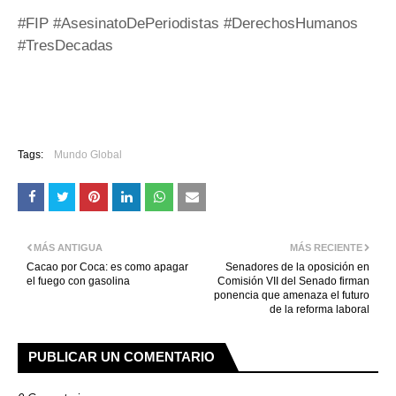
#FIP #AsesinatoDePeriodistas #DerechosHumanos
#TresDecadas
Tags:
Mundo Global
MÁS ANTIGUA
MÁS RECIENTE
Cacao por Coca: es como apagar
Senadores de la oposición en
el fuego con gasolina
Comisión VII del Senado firman
ponencia que amenaza el futuro
de la reforma laboral
PUBLICAR UN COMENTARIO