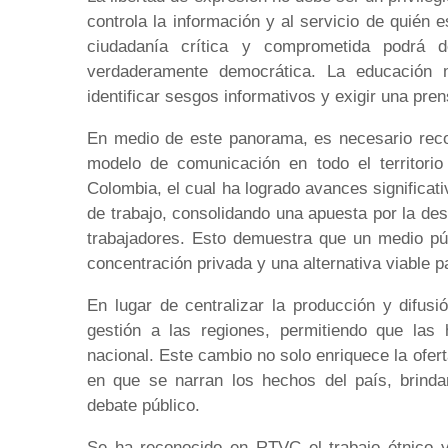
controla la información y al servicio de quién
ciudadanía crítica y comprometida podrá d
verdaderamente democrática. La educación 
identificar sesgos informativos y exigir una pr
En medio de este panorama, es necesario recon
modelo de comunicación en todo el territori
Colombia, el cual ha logrado avances significa
de trabajo, consolidando una apuesta por la desc
trabajadores. Esto demuestra que un medio púb
concentración privada y una alternativa viable p
En lugar de centralizar la producción y difusi
gestión a las regiones, permitiendo que las 
nacional. Este cambio no solo enriquece la ofer
en que se narran los hechos del país, brinda
debate público.
Se ha reconocido en RTVC el trabajo étnico y 