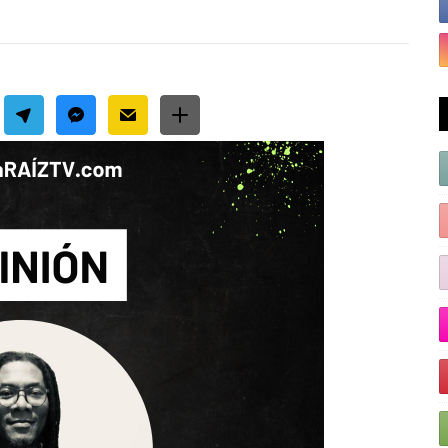
cial Share Buttons
get by Elfsight