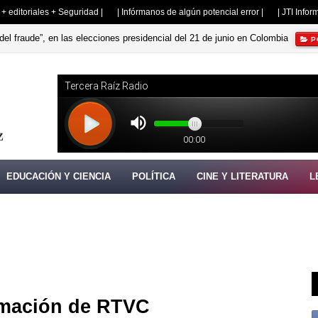
s + editoriales + Seguridad |
| Infórmanos de algún potencial error |
| JTI Info
del fraude”, en las elecciones presidencial del 21 de junio en Colombia
P
NIÓN
EDUCACIÓN Y CIENCIA
POLÍTICA
CINE Y LITERATURA
L
ormación de RTVC