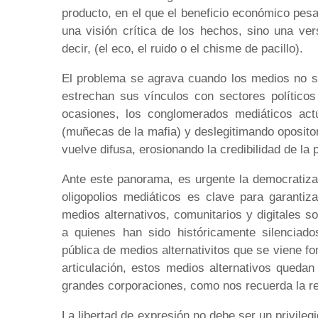
producto, en el que el beneficio económico pes
una visión crítica de los hechos, sino una ve
decir, (el eco, el ruido o el chisme de pacillo).
El problema se agrava cuando los medios no so
estrechan sus vínculos con sectores polític
ocasiones, los conglomerados mediáticos act
(muñecas de la mafia) y deslegitimando opositor
vuelve difusa, erosionando la credibilidad de la
Ante este panorama, es urgente la democratiz
oligopolios mediáticos es clave para garantiz
medios alternativos, comunitarios y digitales 
a quienes han sido históricamente silenciados
pública de medios alternativitos que se viene fo
articulación, estos medios alternativos queda
grandes corporaciones, como nos recuerda la re
La libertad de expresión no debe ser un privileg