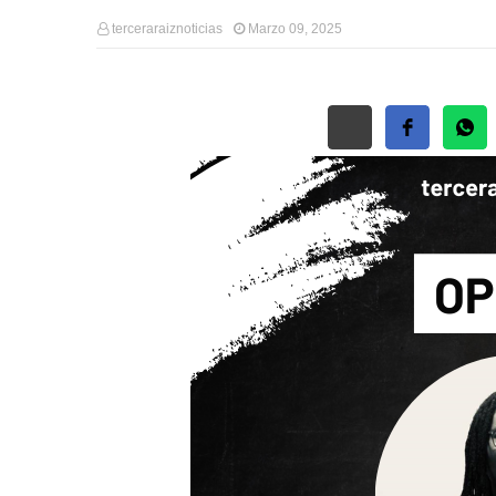
terceraraiznoticias
Marzo 09, 2025
Free So
Wid