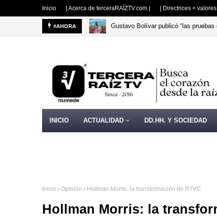
Inicio
| Acerca de terceraRAÍZTV.com |
| Directrices + valore
Gustavo Bolívar publicó “las pruebas 
La curul que el CNE sustrajo
#AHORA
OPI
INICIO
ACTUALIDAD
DD.HH. Y SOCIEDAD
Inicio
Opinión
Hollman Morris: la transformación de RTVC
Hollman Morris: la transf