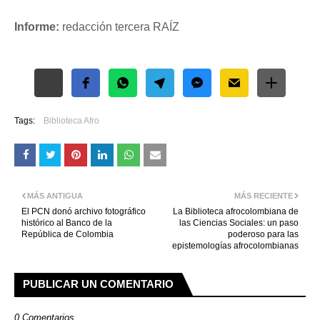
Informe:
redacción tercera RAÍZ
Free Social Share Buttons
Widget by Elfsight
Tags:
Biblioteca Afro
MÁS ANTIGUA
MÁS RECIENTE
El PCN donó archivo fotográfico
La Biblioteca afrocolombiana de
histórico al Banco de la
las Ciencias Sociales: un paso
República de Colombia
poderoso para las
epistemologías afrocolombianas
PUBLICAR UN COMENTARIO
0 Comentarios