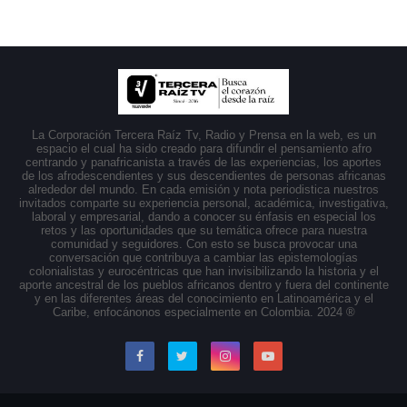
La Corporación Tercera Raíz Tv, Radio y Prensa en la web, es un
espacio el cual ha sido creado para difundir el pensamiento afro
centrando y panafricanista a través de las experiencias, los aportes
de los afrodescendientes y sus descendientes de personas africanas
alrededor del mundo. En cada emisión y nota periodistica nuestros
invitados comparte su experiencia personal, académica, investigativa,
laboral y empresarial, dando a conocer su énfasis en especial los
retos y las oportunidades que su temática ofrece para nuestra
comunidad y seguidores. Con esto se busca provocar una
conversación que contribuya a cambiar las epistemologías
colonialistas y eurocéntricas que han invisibilizando la historia y el
aporte ancestral de los pueblos africanos dentro y fuera del continente
y en las diferentes áreas del conocimiento en Latinoamérica y el
Caribe, enfocánonos especialmente en Colombia. 2024 ®