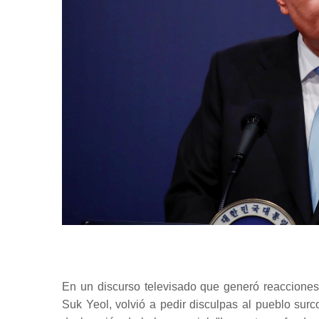
En un discurso televisado que generó reacciones
Suk Yeol, volvió a pedir disculpas al pueblo sur