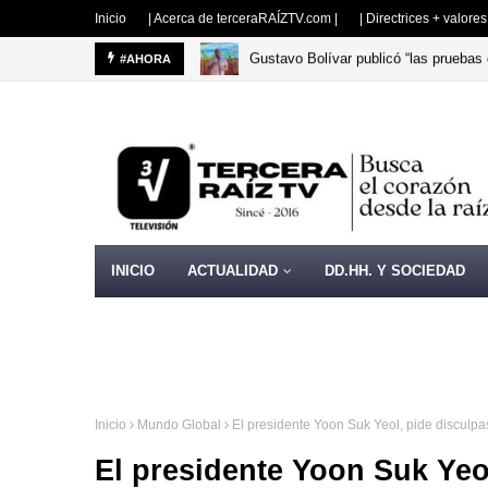
Inicio
| Acerca de terceraRAÍZTV.com |
| Directrices + valore
Gustavo Bolívar publicó “las pruebas 
#AHORA
COLOMBIA
INICIO
ACTUALIDAD
DD.HH. Y SOCIEDAD
Inicio
Mundo Global
El presidente Yoon Suk Yeol, pide disculpa
El presidente Yoon Suk Yeo