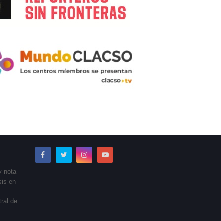
y nota
sis en
tral de