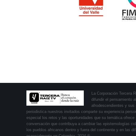
La Corporación Tercera R
difundir el pensamiento a
afrodescendientes y sus 
periodistica nuestros invitados comparte su experiencia perso
especial los retos y las oportunidades que su temática ofrec
conversación que contribuya a cambiar las epistemologías colon
los pueblos africanos dentro y fuera del continente y en las 
especialmente en Colombia. 2024 ®