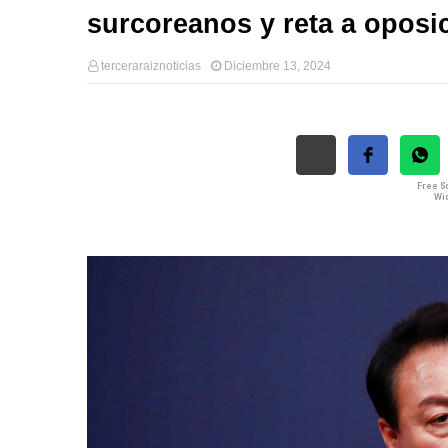
surcoreanos y reta a oposi
terceraraiznoticias
Diciembre 13, 2024
Free So
Wid