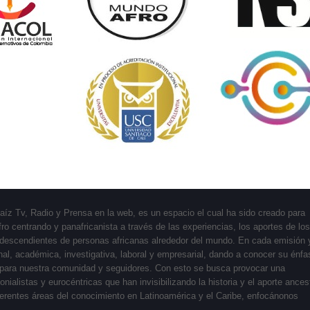
aíz Tv, Radio y Prensa en la web, es un espacio el cual ha sido creado para
fro centrando y panafricanista a través de las experiencias, los aportes de los
descendientes de personas africanas alrededor del mundo. En cada emisión 
nal, académica, investigativa, laboral y empresarial, dando a conocer su énfa
e para nuestra comunidad y seguidores. Con esto se busca provocar una
ialistas y eurocéntricas que han invisibilizando la historia y el aporte ances
diferentes áreas del conocimiento en Latinoamérica y el Caribe, enfocánonos