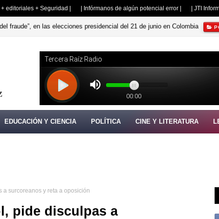
s + editoriales + Seguridad |
| Infórmanos de algún potencial error |
| JTI Info
del fraude”, en las elecciones presidencial del 21 de junio en Colombia
P
EDUCACIÓN Y CIENCIA
POLÍTICA
CINE Y LITERATURA
L
s a surcoreanos y reta a oposición
l, pide disculpas a