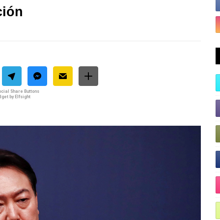
ción
cial Share Buttons
get by Elfsight