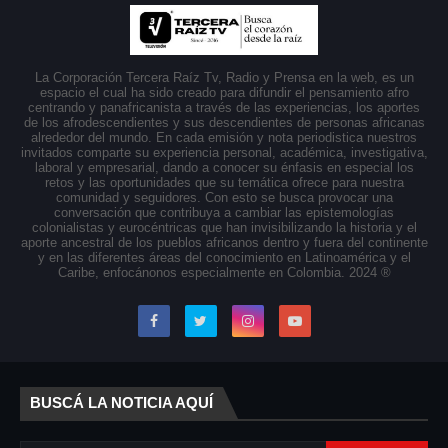
La Corporación Tercera Raíz Tv, Radio y Prensa en la web, es un
espacio el cual ha sido creado para difundir el pensamiento afro
centrando y panafricanista a través de las experiencias, los aportes
de los afrodescendientes y sus descendientes de personas africanas
alrededor del mundo. En cada emisión y nota periodistica nuestros
invitados comparte su experiencia personal, académica, investigativa,
laboral y empresarial, dando a conocer su énfasis en especial los
retos y las oportunidades que su temática ofrece para nuestra
comunidad y seguidores. Con esto se busca provocar una
conversación que contribuya a cambiar las epistemologías
colonialistas y eurocéntricas que han invisibilizando la historia y el
aporte ancestral de los pueblos africanos dentro y fuera del continente
y en las diferentes áreas del conocimiento en Latinoamérica y el
Caribe, enfocánonos especialmente en Colombia. 2024 ®
BUSCÁ LA NOTICIA AQUÍ