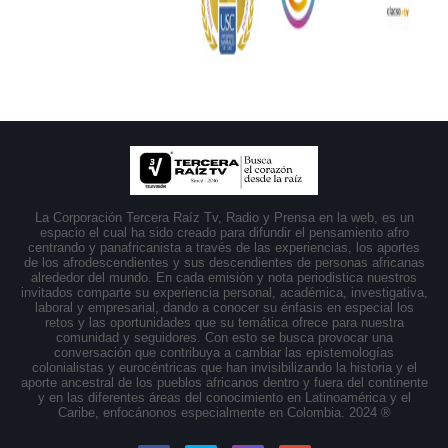
La Corporación Tercera Raíz Tv, Radio y Prensa en la web, es un
espacio el cual ha sido creado para difundir el pensamiento afro
centrando y panafricanista a través de las experiencias, los aportes
de los afrodescendientes y sus descendientes de personas africanas
alrededor del mundo. En cada emisión y nota periodistica nuestros
invitados comparte su experiencia personal, académica, investigativa,
laboral y empresarial, dando a conocer su énfasis en especial los
retos y las oportunidades que su temática ofrece para nuestra
comunidad y seguidores. Con esto se busca provocar una
conversación que contribuya a cambiar las epistemologías
colonialistas y eurocéntricas que han invisibilizando la historia y el
aporte ancestral de los pueblos africanos dentro y fuera del continente
y en las diferentes áreas del conocimiento en Latinoamérica y el
Caribe, enfocánonos especialmente en Colombia. 2024 ®