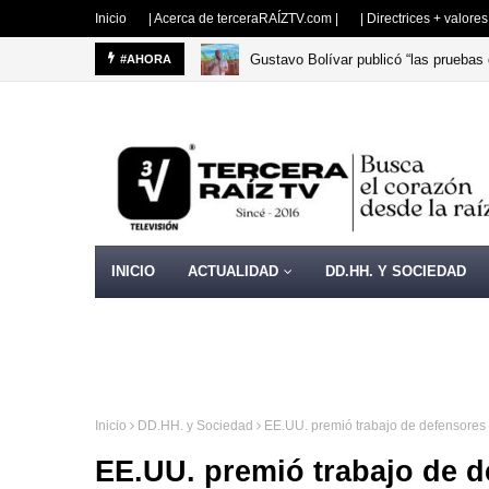
Inicio
| Acerca de terceraRAÍZTV.com |
| Directrices + valore
Gustavo Bolívar publicó “las pruebas 
#AHORA
COLOMBIA
INICIO
ACTUALIDAD
DD.HH. Y SOCIEDAD
Inicio
DD.HH. y Sociedad
EE.UU. premió trabajo de defensores
EE.UU. premió trabajo de 