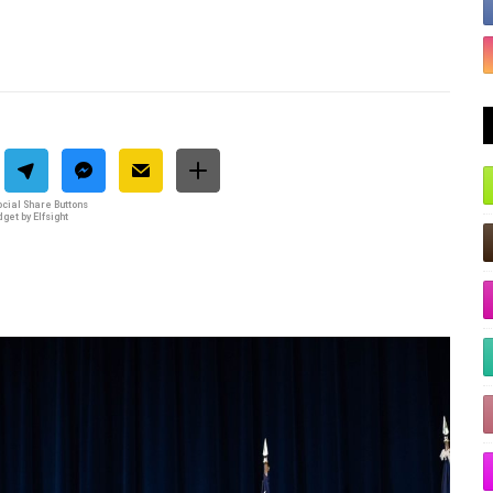
cial Share Buttons
get by Elfsight