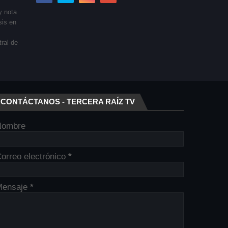
y nota
sis en
tral de
CONTÁCTANOS - TERCERA RAÍZ TV
Nombre
orreo electrónico
*
Mensaje
*