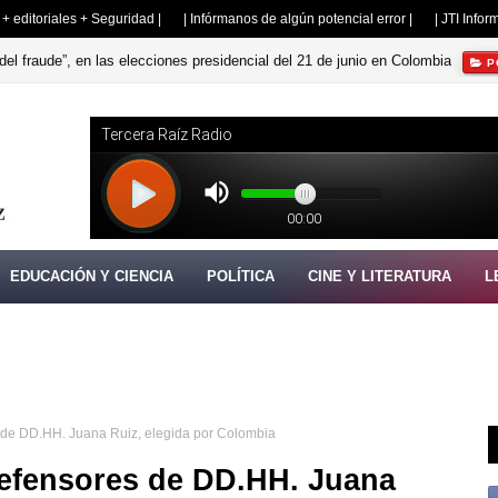
s + editoriales + Seguridad |
| Infórmanos de algún potencial error |
| JTI Info
del fraude”, en las elecciones presidencial del 21 de junio en Colombia
P
EDUCACIÓN Y CIENCIA
POLÍTICA
CINE Y LITERATURA
L
 de DD.HH. Juana Ruiz, elegida por Colombia
defensores de DD.HH. Juana