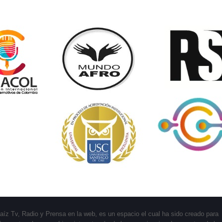
aíz Tv, Radio y Prensa en la web, es un espacio el cual ha sido creado para