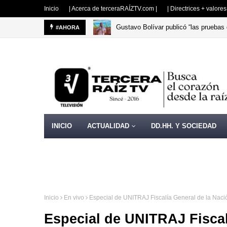
Inicio
| Acerca de terceraRAÍZTV.com |
| Directrices + valore
Gustavo Bolívar publicó “las pruebas 
#AHORA
COLOMBIA
INICIO
ACTUALIDAD
DD.HH. Y SOCIEDAD
Inicio
En vivo
Especial de UNITRAJ Fiscalía General de la Naci
Especial de UNITRAJ Fiscal