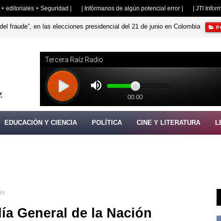
s + editoriales + Seguridad |
| Infórmanos de algún potencial error |
| JTI Info
del fraude”, en las elecciones presidencial del 21 de junio en Colombia
P
EDUCACIÓN Y CIENCIA
POLÍTICA
CINE Y LITERATURA
L
ón
ía General de la Nación